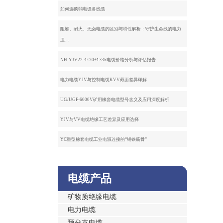
如何选购弱电设备线缆
阻燃、耐火、无卤电缆的区别与特性解析：守护生命线的电力
卫…
NH-YJV22-4×70+1×35电缆价格分析与评估报告
电力电缆YJV与控制电缆KVV截面差异详解
UG/UGF-6000V矿用橡套电缆型号含义及应用深度解析
YJV与VV电缆绝缘工艺差异及应用选择
YC重型橡套电缆工业电源连接的“钢铁筋骨”
电缆产品
矿物质绝缘电缆
电力电缆
预分支电缆